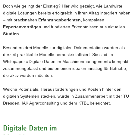
Doch wie gelingt der Einstieg? Hier wird gezeigt, wie Landwirte
a
digitale Lösungen bereits erfolgreich in ihren Alltag integriert haben
v
– mit praxisnahen
Erfahrungsberichten
, kompakten
i
Expertenvorträgen
und fundierten Erkenntnissen aus aktuellen
g
Studien
.
a
t
Besonders drei Modelle zur digitalen Dokumentation wurden als
i
derzeit praktikable Modelle herauskristallisiert. Sie sind im
o
Whitepaper »Digitale Daten im Maschinenmanagement« kompakt
n
zusammengefasst und bieten einen idealen Einstieg für Betriebe,
die aktiv werden möchten.
Welche Potenziale, Herausforderungen und Kosten hinter den
digitalen Systemen stecken, wurde in Zusammenarbeit mit der TU
Dresden, IAK Agrarconsulting und dem KTBL beleuchtet.
Digitale Daten im