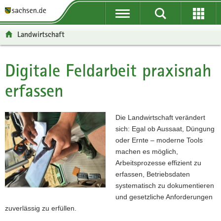
P
P
H
F
o
o
a
o
r
r
u
o
Landwirtschaft
t
t
p
t
a
a
t
e
l
l
i
r
Digitale Feldarbeit praxisnah
Hauptinhalt
ü
n
n
-
erfassen
b
a
h
B
e
v
a
e
r
i
l
r
Die Landwirtschaft verändert
g
g
t
e
sich: Egal ob Aussaat, Düngung
r
a
i
oder Ernte – moderne Tools
e
t
c
machen es möglich,
i
i
h
Arbeitsprozesse effizient zu
f
o
erfassen, Betriebsdaten
e
n
systematisch zu dokumentieren
n
und gesetzliche Anforderungen
d
zuverlässig zu erfüllen.
e
N