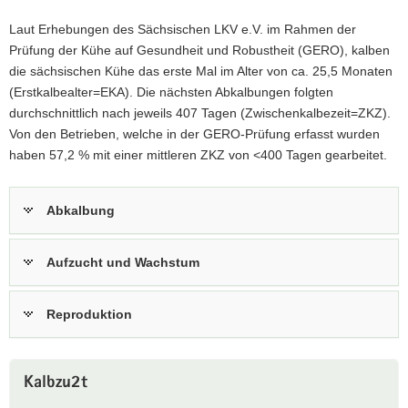
a
Laut Erhebungen des Sächsischen LKV e.V. im Rahmen der
v
Prüfung der Kühe auf Gesundheit und Robustheit (GERO), kalben
i
die sächsischen Kühe das erste Mal im Alter von ca. 25,5 Monaten
g
(Erstkalbealter=EKA). Die nächsten Abkalbungen folgten
a
durchschnittlich nach jeweils 407 Tagen (Zwischenkalbezeit=ZKZ).
t
Von den Betrieben, welche in der GERO-Prüfung erfasst wurden
i
haben 57,2 % mit einer mittleren ZKZ von <400 Tagen gearbeitet.
o
n
Abkalbung
Aufzucht und Wachstum
Reproduktion
Kalbzu2t