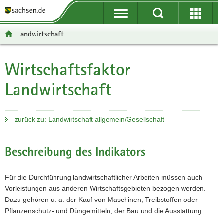
P
P
H
W
F
o
o
a
e
o
r
r
u
i
o
Landwirtschaft
t
t
p
t
t
a
a
t
e
e
l
l
i
r
r
Wirtschaftsfaktor
Hauptinhalt
ü
n
n
e
-
Landwirtschaft
b
a
h
I
B
e
v
a
n
e
r
i
l
f
r
g
g
t
o
e
zurück zu: Landwirtschaft allgemein/Gesellschaft
r
a
r
i
e
t
m
c
i
i
a
h
Beschreibung des Indikators
f
o
t
e
n
i
Für die Durchführung landwirtschaftlicher Arbeiten müssen auch
n
o
Vorleistungen aus anderen Wirtschaftsgebieten bezogen werden.
d
n
Dazu gehören u. a. der Kauf von Maschinen, Treibstoffen oder
e
Pflanzenschutz- und Düngemitteln, der Bau und die Ausstattung
N