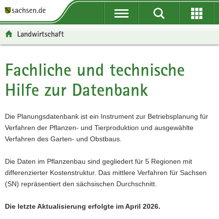
P
P
H
F
o
o
a
o
r
r
u
o
Landwirtschaft
t
t
p
t
a
a
t
e
l
l
i
r
Fachliche und technische
Hauptinhalt
ü
n
n
-
Hilfe zur Datenbank
b
a
h
B
e
v
a
e
r
i
l
r
Die Planungsdatenbank ist ein Instrument zur Betriebsplanung für
g
g
t
e
Verfahren der Pflanzen- und Tierproduktion und ausgewählte
r
a
i
Verfahren des Garten- und Obstbaus.
e
t
c
i
i
h
Die Daten im Pflanzenbau sind gegliedert für 5 Regionen mit
f
o
differenzierter Kostenstruktur. Das mittlere Verfahren für Sachsen
e
n
(SN) repräsentiert den sächsischen Durchschnitt.
n
d
Die letzte Aktualisierung erfolgte im April 2026.
e
N