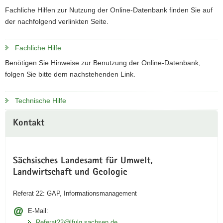
Fachliche Hilfen zur Nutzung der Online-Datenbank finden Sie auf
a
der nachfolgend verlinkten Seite.
v
i
g
Fachliche Hilfe
a
Benötigen Sie Hinweise zur Benutzung der Online-Datenbank,
t
folgen Sie bitte dem nachstehenden Link.
i
o
Technische Hilfe
n
Kontakt
Sächsisches Landesamt für Umwelt,
Landwirtschaft und Geologie
Referat 22: GAP, Informationsmanagement
E-Mail:
Referat22@lfulg.sachsen.de