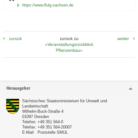
https://www.lfulg.sachsen.de
zurück
zurück zu
weiter
»Veranstaltungsrückblick
Pflanzenbau«
Footer-
Herausgeber
Bereich
Sächsisches Staatsministerium für Umwelt und
Landwirtschaft
Wilhelm-Buck-Straße 4
01097
Dresden
Telefon:
+49 351 564-0
Telefax:
+49 351 564-20007
E-Mail:
Poststelle SMUL