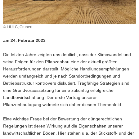
a
v
i
© LfULG; Grunert
g
a
am 24. Februar 2023
t
i
Die letzten Jahre zeigten uns deutlich, dass der Klimawandel und
o
seine Folgen für den Pflanzenbau eine der aktuell größten
n
Herausforderungen darstellt. Mögliche Handlungsempfehlungen
werden umfangreich und je nach Standortbedingungen und
Betriebsstruktur kontrovers diskutiert. Tragfähige Strategien sind
eine Grundvoraussetzung für eine zukünftig erfolgreiche
Landbewirtschaftung. Der erste Vortrag unserer
Pflanzenbautagung widmete sich daher diesem Themenfeld.
Eine wichtige Frage bei der Bewertung der düngerechtlichen
Regelungen ist deren Wirkung auf die Eigenschaften unserer
landwirtschaftlichen Böden. Hier stehen u.a. der Stickstoff- und der