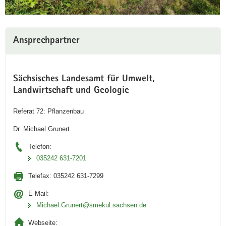
Ansprechpartner
Sächsisches Landesamt für Umwelt,
Landwirtschaft und Geologie
Referat 72: Pflanzenbau
Dr. Michael Grunert
(© LfULG; Grunert)
Telefon:
mineralische Stickstoff-Düngung mit N-
035242 631-7201
Sensor
Telefax:
035242 631-7299
E-Mail:
Michael.Grunert­@smekul.sachsen.de
Webseite: