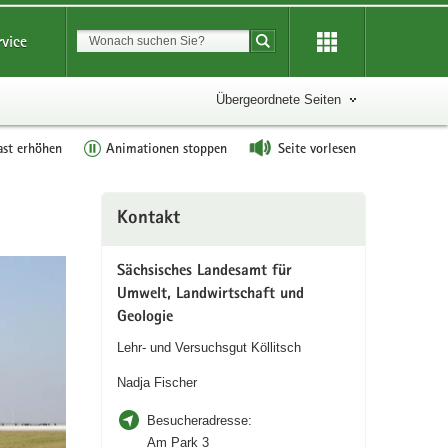
Suchbegriff
rvice
Suche starten
Übergeordnete Seiten
ast erhöhen
Animationen stoppen
Seite vorlesen
Weitere
Kontakt
Information
Sächsisches Landesamt für
Umwelt, Landwirtschaft und
Geologie
Lehr- und Versuchsgut Köllitsch
Nadja Fischer
Besucheradresse:
Am Park 3