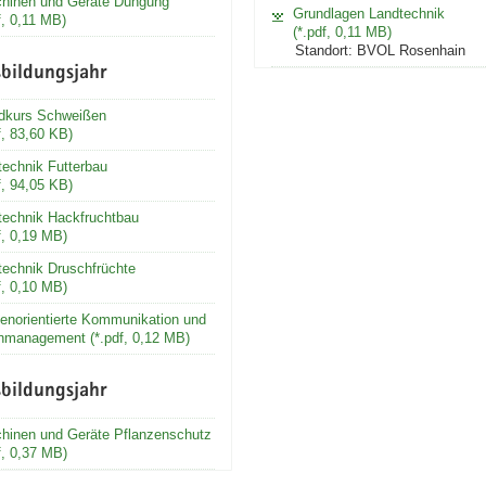
hinen und Geräte Düngung
Grundlagen Landtechnik
f, 0,11 MB)
(*.pdf, 0,11 MB)
Standort: BVOL Rosenhain
bildungsjahr
dkurs Schweißen
f, 83,60 KB)
technik Futterbau
f, 94,05 KB)
technik Hackfruchtbau
f, 0,19 MB)
technik Druschfrüchte
f, 0,10 MB)
enorientierte Kommunikation und
nmanagement (*.pdf, 0,12 MB)
bildungsjahr
hinen und Geräte Pflanzenschutz
f, 0,37 MB)