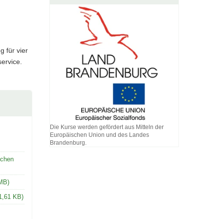
g für vier
service.
Die Kurse werden gefördert aus Mitteln der
Europäischen Union und des Landes
Brandenburg.
Die
Kurse
ichen
werden
gefördert
 MB)
aus
Mitteln
81,61 KB)
der
Europäischen
Union