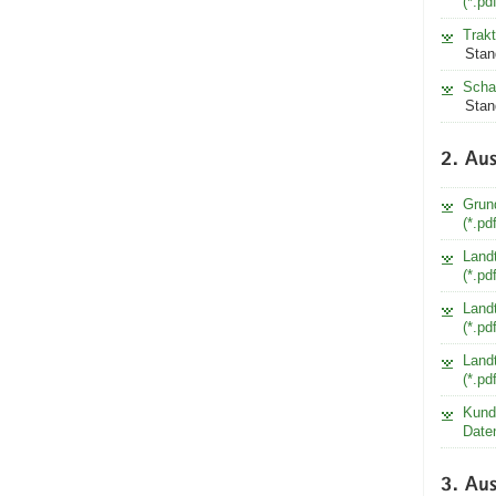
(*.pd
Trakt
Stan
Schaf
Stan
2. Aus
Grun
(*.pd
Land
(*.pd
Land
(*.pd
Land
(*.pd
Kund
Date
3. Aus