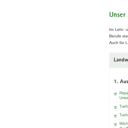
Unser 
Im Lehr- u
Berufe sta
Auch für L
Landw
1. Aus
Repar
Unte
Tierh
Tierh
Milch