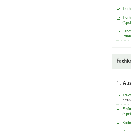
Tierh
Tierh
(*.pd
Land
Pflan
Fachkr
1. Aus
Trakt
Stan
Einf
(*.pd
Bode