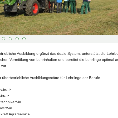
ste
Vorwärts
s :
blättern
ste
Zurück
ks :
blättern
ste
Bildunterschrift
n :
anzeigen
ste
Bildunterschrift
n :
verbergen
triebliche Ausbildung ergänzt das duale System, unterstützt die Lehrbe
ste
Vollbildmodus
schen Vermittlung von Lehrinhalten und bereitet die Lehrlinge optimal a
:
öffnen
 vor.
e :
Bilderschau
abspielen
ist überbetriebliche Ausbildungsstätte für Lehrlinge der Berufe
wirt/-in
irt/-in
techniker/-in
wirt/-in
kraft Agrarservice