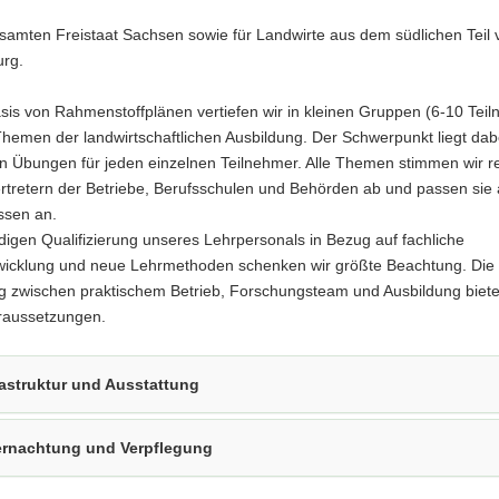
samten Freistaat Sachsen sowie für Landwirte aus dem südlichen Teil 
rg.
sis von Rahmenstoffplänen vertiefen wir in kleinen Gruppen (6-10 Tei
Themen der landwirtschaftlichen Ausbildung. Der Schwerpunkt liegt dab
en Übungen für jeden einzelnen Teilnehmer. Alle Themen stimmen wir 
rtretern der Betriebe, Berufsschulen und Behörden ab und passen sie 
ssen an.
digen Qualifizierung unseres Lehrpersonals in Bezug auf fachliche
wicklung und neue Lehrmethoden schenken wir größte Beachtung. Die
g zwischen praktischem Betrieb, Forschungsteam und Ausbildung bietet
raussetzungen.
rastruktur und Ausstattung
rnachtung und Verpflegung