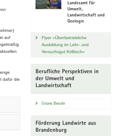
Landesamt für
Umwelt,
von
Landwirtschaft und
Geologie
lnehmer)
ei auf
Flyer »Überbetriebliche
regelmäßig
Ausbildung im Lehr- und
aktuellen
Versuchsgut Köllitsch«
Berufliche Perspektiven in
 enge
der Umwelt und
 dafür die
Landwirtschaft
Grüne Berufe
Förderung Landwirte aus
Brandenburg