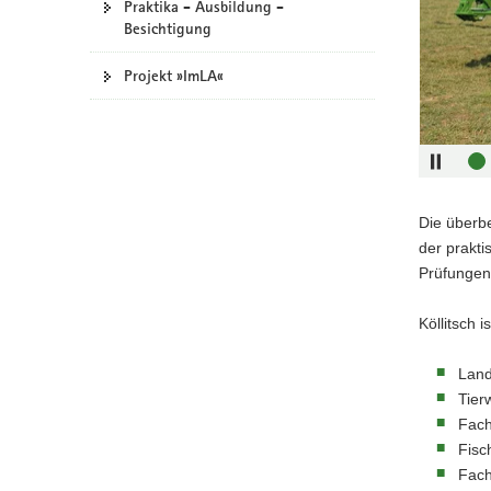
Sliders:
Praktika - Ausbildung -
a
Besichtigung
Pfeilta
v
recht
i
Projekt »ImLA«
Pfeilta
g
lin
a
Pfeilta
t
obe
i
Pfeilta
o
unte
Die überbe
n
Eingabeta
der prakti
Prüfungen
Leertast
Köllitsch 
Land
Tierw
Fach
Fisch
Fach