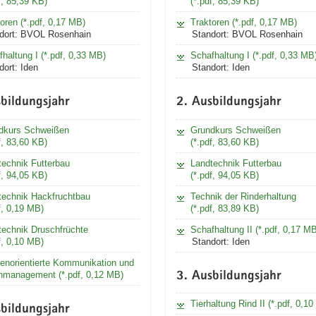
f, 85,39 KB)
(*.pdf, 85,39 KB)
oren (*.pdf, 0,17 MB)
Traktoren (*.pdf, 0,17 MB)
dort: BVOL Rosenhain
Standort: BVOL Rosenhain
haltung I (*.pdf, 0,33 MB)
Schafhaltung I (*.pdf, 0,33 MB
dort: Iden
Standort: Iden
bildungsjahr
2. Ausbildungsjahr
dkurs Schweißen
Grundkurs Schweißen
f, 83,60 KB)
(*.pdf, 83,60 KB)
technik Futterbau
Landtechnik Futterbau
f, 94,05 KB)
(*.pdf, 94,05 KB)
technik Hackfruchtbau
Technik der Rinderhaltung
f, 0,19 MB)
(*.pdf, 83,89 KB)
technik Druschfrüchte
Schafhaltung II (*.pdf, 0,17 M
f, 0,10 MB)
Standort: Iden
enorientierte Kommunikation und
nmanagement (*.pdf, 0,12 MB)
3. Ausbildungsjahr
Tierhaltung Rind II (*.pdf, 0,1
bildungsjahr