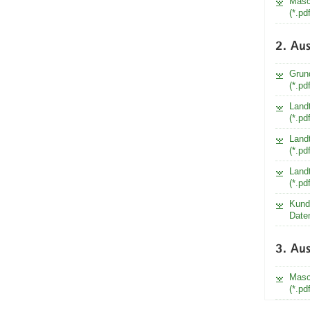
Masc
(*.pd
2. Aus
Grun
(*.pd
Land
(*.pd
Land
(*.pd
Land
(*.pd
Kund
Date
3. Aus
Masc
(*.pd