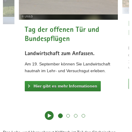
Termine
a
Deutscher
© Lf
v
Pflügerrat
© LfULG
i
Bau Neue
B
g
Tag der offenen Tür und
Lehrwerkstatt
L
a
Milchkuhhaltung
Bundespflügen
t
Blog
i
Di
»Hofgeflüster«
Landwirtschaft zum Anfassen.
o
de
n
17
Am 19. September können Sie Landwirtschaft
Ve
hautnah im Lehr- und Versuchsgut erleben.
Hier gibt es mehr Informationen