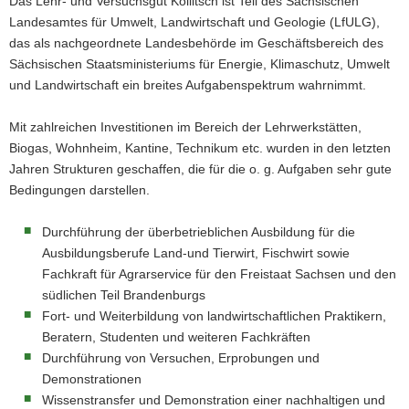
Das Lehr- und Versuchsgut Köllitsch ist Teil des Sächsischen
Landesamtes für Umwelt, Landwirtschaft und Geologie (LfULG),
das als nachgeordnete Landesbehörde im Geschäftsbereich des
Sächsischen Staatsministeriums für Energie, Klimaschutz, Umwelt
und Landwirtschaft ein breites Aufgabenspektrum wahrnimmt.
Mit zahlreichen Investitionen im Bereich der Lehrwerkstätten,
Biogas, Wohnheim, Kantine, Technikum etc. wurden in den letzten
Jahren Strukturen geschaffen, die für die o. g. Aufgaben sehr gute
Bedingungen darstellen.
Durchführung der überbetrieblichen Ausbildung für die
Ausbildungsberufe Land-und Tierwirt, Fischwirt sowie
Fachkraft für Agrarservice für den Freistaat Sachsen und den
südlichen Teil Brandenburgs
Tag der offenen Tür und
Fort- und Weiterbildung von landwirtschaftlichen Praktikern,
Beratern, Studenten und weiteren Fachkräften
Bundespflügen
Durchführung von Versuchen, Erprobungen und
Demonstrationen
Landwirtschaft zum Anfassen.
Wissenstransfer und Demonstration einer nachhaltigen und