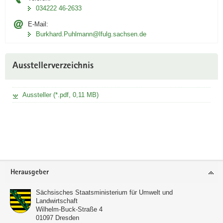
034222 46-2633
E-Mail:
Burkhard.Puhlmann­@lfulg.sachsen.de
Ausstellerverzeichnis
Aussteller (*.pdf, 0,11 MB)
Footer-
Herausgeber
Bereich
Sächsisches Staatsministerium für Umwelt und
Landwirtschaft
Wilhelm-Buck-Straße 4
01097
Dresden