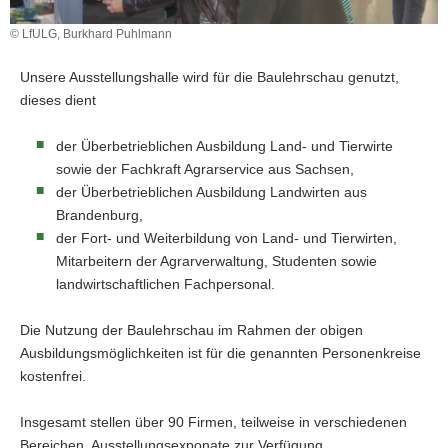
a
© LfULG, Burkhard Puhlmann
v
i
Unsere Ausstellungshalle wird für die Baulehrschau genutzt,
g
dieses dient
a
t
der Überbetrieblichen Ausbildung Land- und Tierwirte
i
sowie der Fachkraft Agrarservice aus Sachsen,
o
der Überbetrieblichen Ausbildung Landwirten aus
n
Brandenburg,
der Fort- und Weiterbildung von Land- und Tierwirten,
Mitarbeitern der Agrarverwaltung, Studenten sowie
landwirtschaftlichen Fachpersonal.
Die Nutzung der Baulehrschau im Rahmen der obigen
Ausbildungsmöglichkeiten ist für die genannten Personenkreise
kostenfrei.
Insgesamt stellen über 90 Firmen, teilweise in verschiedenen
Bereichen, Ausstellungsexponate zur Verfügung.