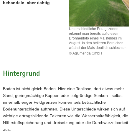
behandeln, aber richtig
a
v
i
g
Unterschiedliche Ertragszonen
a
erkennt man bereits auf diesem
Drohnenfoto eines Maisfeldes im
t
August. In den helleren Bereichen
i
wächst der Mais deutlich schlechter.
© AgUmenda GmbH
o
n
Hintergrund
Boden ist nicht gleich Boden. Hier eine Tonlinse, dort etwas mehr
Sand, geringmächtige Kuppen oder tiefgründige Senken - selbst
innerhalb enger Feldgrenzen können teils beträchtliche
Bodenunterschiede auftreten. Diese Unterschiede wirken sich auf
wichtige ertragsbildende Faktoren wie die Wasserhaltefähigkeit, die
Nährstoffspeicherung und -freisetzung oder die Durchwurzelbarkeit
aus.