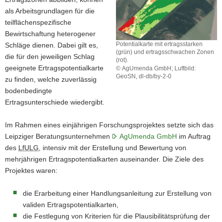
als Arbeitsgrundlagen für die
teilflächenspezifische
Bewirtschaftung heterogener
Potentialkarte mit ertragsstarken
Schläge dienen. Dabei gilt es,
(grün) und ertragsschwachen Zonen
die für den jeweiligen Schlag
(rot).
geeignete Ertragspotentialkarte
© AgUmenda GmbH; Luftbild:
GeoSN, dl-db/by-2-0
zu finden, welche zuverlässig
Potentialkarte
bodenbedingte
mit
Ertragsunterschiede wiedergibt.
ertragsstarken
(grün)
und
Im Rahmen eines einjährigen Forschungsprojektes setzte sich das
ertragsschwachen
Leipziger Beratungsunternehmen
AgUmenda GmbH
im Auftrag
Zonen
des
LfULG
, intensiv mit der Erstellung und Bewertung von
(rot).
mehrjährigen Ertragspotentialkarten auseinander. Die Ziele des
Projektes waren:
die Erarbeitung einer Handlungsanleitung zur Erstellung von
validen Ertragspotentialkarten,
die Festlegung von Kriterien für die Plausibilitätsprüfung der