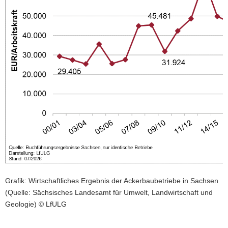
a
v
i
g
a
t
i
o
n
Grafik: Wirtschaftliches Ergebnis der Ackerbaubetriebe in Sachsen
(Quelle: Sächsisches Landesamt für Umwelt, Landwirtschaft und
Geologie) © LfULG