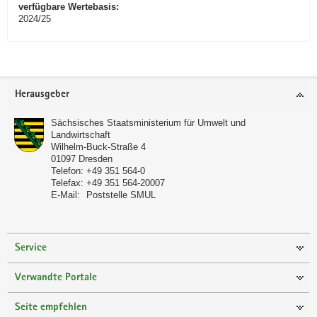
verfügbare Wertebasis:
2024/25
Footer-
Herausgeber
Bereich
Sächsisches Staatsministerium für Umwelt und
Landwirtschaft
Wilhelm-Buck-Straße 4
01097
Dresden
Telefon:
+49 351 564-0
Telefax:
+49 351 564-20007
E-Mail:
Poststelle SMUL
Service
Verwandte Portale
Seite empfehlen