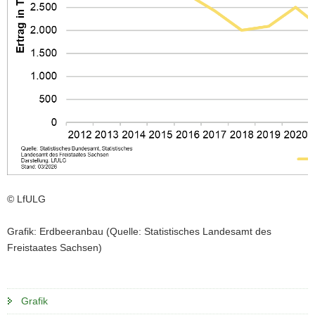
a
v
i
g
a
t
i
o
n
© LfULG
Grafik: Erdbeeranbau (Quelle: Statistisches Landesamt des
Freistaates Sachsen)
Grafik