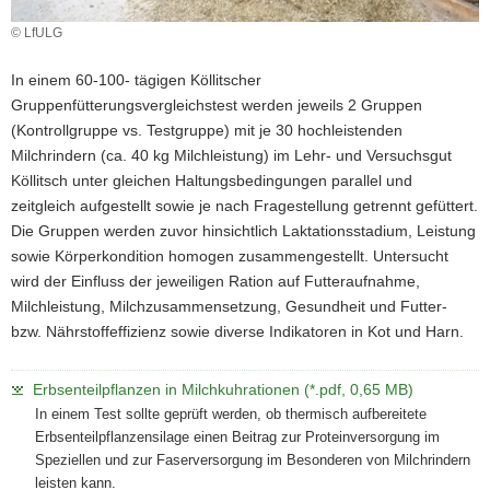
a
© LfULG
v
i
In einem 60-100- tägigen Köllitscher
g
Gruppenfütterungsvergleichstest werden jeweils 2 Gruppen
a
(Kontrollgruppe vs. Testgruppe) mit je 30 hochleistenden
t
Milchrindern (ca. 40 kg Milchleistung) im Lehr- und Versuchsgut
i
Köllitsch unter gleichen Haltungsbedingungen parallel und
o
zeitgleich aufgestellt sowie je nach Fragestellung getrennt gefüttert.
n
Die Gruppen werden zuvor hinsichtlich Laktationsstadium, Leistung
sowie Körperkondition homogen zusammengestellt. Untersucht
wird der Einfluss der jeweiligen Ration auf Futteraufnahme,
Milchleistung, Milchzusammensetzung, Gesundheit und Futter-
bzw. Nährstoffeffizienz sowie diverse Indikatoren in Kot und Harn.
Erbsenteilpflanzen in Milchkuhrationen (*.pdf, 0,65 MB)
In einem Test sollte geprüft werden, ob thermisch aufbereitete
Erbsenteilpflanzensilage einen Beitrag zur Proteinversorgung im
Speziellen und zur Faserversorgung im Besonderen von Milchrindern
leisten kann.