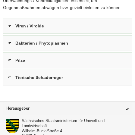
Überwachungs-/ Kontrolltätigkeiten essentiell, um
a
Gegenmaßnahmen abwägen bzw. gezielt einleiten zu können.
v
i
Viren / Viroide
g
a
t
Bakterien / Phytoplasmen
i
o
Pilze
n
Tierische Schaderreger
Footer-
Herausgeber
Bereich
Sächsisches Staatsministerium für Umwelt und
Landwirtschaft
Wilhelm-Buck-Straße 4