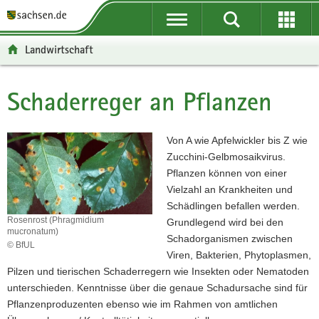
P
P
H
F
o
o
a
o
r
r
u
o
Landwirtschaft
t
t
p
t
a
a
t
e
l
l
i
r
Schaderreger an Pflanzen
Hauptinhalt
ü
n
n
-
b
a
h
B
e
v
a
e
Von A wie Apfelwickler bis Z wie
r
i
l
r
Zucchini-Gelbmosaikvirus.
g
g
t
e
Pflanzen können von einer
r
a
i
Vielzahl an Krankheiten und
e
t
c
Schädlingen befallen werden.
i
i
h
Rosenrost (Phragmidium
Grundlegend wird bei den
mucronatum)
f
o
Schadorganismen zwischen
© BfUL
e
n
Viren, Bakterien, Phytoplasmen,
Rosenrost
n
(Phragmidium
Pilzen und tierischen Schaderregern wie Insekten oder Nematoden
mucronatum)
d
unterschieden. Kenntnisse über die genaue Schadursache sind für
e
Pflanzenproduzenten ebenso wie im Rahmen von amtlichen
N