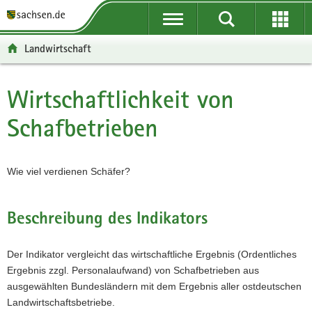
P
P
H
F
o
o
a
o
r
r
u
o
Landwirtschaft
t
t
p
t
a
a
t
e
l
l
i
r
Wirtschaftlichkeit von
Hauptinhalt
ü
n
n
-
Schafbetrieben
b
a
h
B
e
v
a
e
r
i
l
r
g
g
t
e
Wie viel verdienen Schäfer?
r
a
i
e
t
c
i
i
h
Beschreibung des Indikators
f
o
e
n
Der Indikator vergleicht das wirtschaftliche Ergebnis (Ordentliches
n
Ergebnis zzgl. Personalaufwand) von Schafbetrieben aus
d
ausgewählten Bundesländern mit dem Ergebnis aller ostdeutschen
e
Landwirtschaftsbetriebe.
N