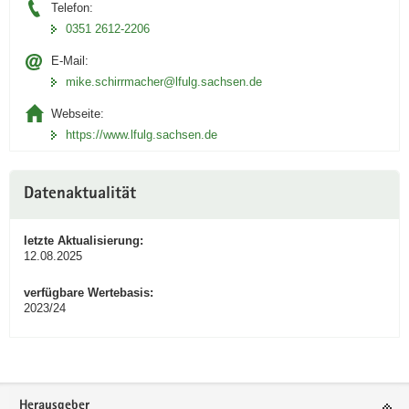
Telefon:
0351 2612-2206
E-Mail:
mike.schirrmacher@lfulg.sachsen.de
Webseite:
https://www.lfulg.sachsen.de
Datenaktualität
letzte Aktualisierung:
12.08.2025
verfügbare Wertebasis:
2023/24
Footer-
Herausgeber