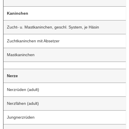
a
v
Kaninchen
i
g
Zucht- u. Mastkaninchen, geschl. System, je Häsin
a
t
Zuchtkaninchen mit Absetzer
i
o
Mastkaninchen
n
Nerze
Nerzrüden (adult)
Nerzfähen (adult)
Jungnerzrüden