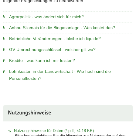
folgende Fragestellungen zu beantworten:
a
v
Agrarpolitik - was ändert sich für mich?
i
g
Anbau Silomais für die Biogasanlage - Was kostet das?
a
Betriebliche Veränderungen - bleibe ich liquide?
t
i
GV-Umrechnungsschlüssel - welcher gilt wo?
o
Kredite - was kann ich mir leisten?
n
Lohnkosten in der Landwirtschaft - Wie hoch sind die
Personalkosten?
Nutzungshinweise
Nutzungshinweise für Daten (*.pdf, 74,18 KB)
Bitte berücksichtigen Sie die Hinweise zur Nutzung der auf den