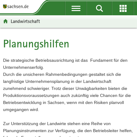
P
P
H
F
o
o
a
o
r
r
u
o
Landwirtschaft
t
t
p
t
a
a
t
e
l
l
i
r
Planungshilfen
Hauptinhalt
ü
n
n
-
b
a
h
B
e
v
a
e
Die strategische Betriebsausrichtung ist das Fundament für den
r
i
l
r
Unternehmenserfolg.
g
g
t
e
Durch die unsicheren Rahmenbedingungen gestaltet sich die
r
a
i
langfristige Unternehmensplanung in der Landwirtschaft
e
t
c
zunehmend schwieriger. Trotz dieser Unwägbarkeiten bieten die
i
i
h
Produktionsvoraussetzungen auch zukünftig viele Chancen für die
f
o
Betriebsentwicklung in Sachsen, wenn mit den Risiken planvoll
e
n
umgegangen wird.
n
d
Zur Unterstützung der Landwirte stehen eine Reihe von
e
Planungsinstrumenten zur Verfügung, die den Betriebsleiter helfen,
N