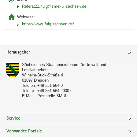
Referat22.lfulg@smekul.sachsen.de
Webseite:
https://www.lfulg.sachsen.de/
Footer-
Herausgeber
Bereich
Sächsisches Staatsministerium für Umwelt und
Landwirtschaft
Wilhelm-Buck-Straße 4
01097
Dresden
Telefon:
+49 351 564-0
Telefax:
+49 351 564-20007
E-Mail:
Poststelle SMUL
Service
Verwandte Portale