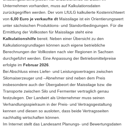
Unternehmen vorhanden, muss auf Kalkulationsdaten
a
zurückgegriffen werden. Der vom LfULG kalkulierte Kostenrichtwert
v
von
6,00 Euro je verkaufte dt
Maissilage ist ein Orientierungswert
i
unter sächsischen Produktions- und Standortbedingungen. Für die
g
Ermittlung der Vollkosten für Maissilage steht eine
a
Kalkulationshilfe
bereit. Neben einer Übersicht zu den
t
Kalkulationsgrundlagen können auch eigene betriebliche
i
Berechnungen der Vollkosten nach vier Regionen in Sachsen
o
durchgeführt werden. Eine Anpassung der Betriebsmittelpreise
n
erfolgte im
Februar 2026
.
Bei Abschluss eines Liefer- und Leistungsvertrages zwischen
Silomaiserzeuger und –Abnehmer sind neben dem Preis
insbesondere auch der Übergabeort der Maissilage bzw. die
Transporte zwischen Silo und Fermenter vertraglich genau
festzulegen. Der Landwirt als Unternehmer muss seinen
Verhandlungsspielraum in der Preis- und Vertragsgestaltung
kennen und diesen so ausloten, dass beide Vertragsseiten
nachhaltig wirtschaften können.
Im Internet stellt das Landesamt Planungs- und Bewertungsdaten