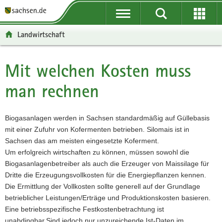
P
P
H
F
o
o
a
o
r
r
u
o
Landwirtschaft
t
t
p
t
a
a
t
e
l
l
i
r
Mit welchen Kosten muss
Hauptinhalt
ü
n
n
-
man rechnen
b
a
h
B
e
v
a
e
r
i
l
r
Biogasanlagen werden in Sachsen standardmäßig auf Güllebasis
g
g
t
e
mit einer Zufuhr von Kofermenten betrieben. Silomais ist in
r
a
i
Sachsen das am meisten eingesetzte Koferment.
e
t
c
Um erfolgreich wirtschaften zu können, müssen sowohl die
i
i
h
Biogasanlagenbetreiber als auch die Erzeuger von Maissilage für
f
o
Dritte die Erzeugungsvollkosten für die Energiepflanzen kennen.
e
n
Die Ermittlung der Vollkosten sollte generell auf der Grundlage
n
betrieblicher Leistungen/Erträge und Produktionskosten basieren.
d
Eine betriebsspezifische Festkostenbetrachtung ist
e
unabdingbar.Sind jedoch nur unzureichende Ist-Daten im
N