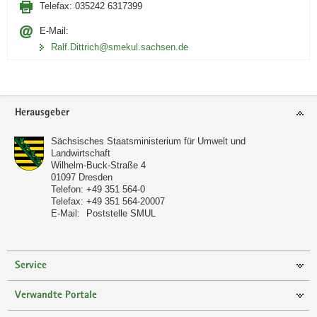
Telefax:
035242 6317399
E-Mail:
Ralf.Dittrich@smekul.sachsen.de
Footer-
Herausgeber
Bereich
Sächsisches Staatsministerium für Umwelt und
Landwirtschaft
Wilhelm-Buck-Straße 4
01097
Dresden
Telefon:
+49 351 564-0
Telefax:
+49 351 564-20007
E-Mail:
Poststelle SMUL
Service
Verwandte Portale