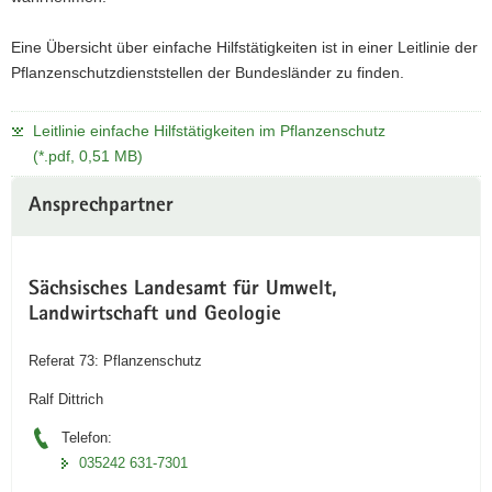
a
Eine Übersicht über einfache Hilfstätigkeiten ist in einer Leitlinie der
v
Pflanzenschutzdienststellen der Bundesländer zu finden.
i
g
a
Leitlinie einfache Hilfstätigkeiten im Pflanzenschutz
t
(*.pdf, 0,51 MB)
i
o
Ansprechpartner
n
Sächsisches Landesamt für Umwelt,
Landwirtschaft und Geologie
Referat 73: Pflanzenschutz
Ralf Dittrich
Telefon:
035242 631-7301