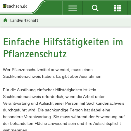
P
P
H
F
o
o
a
o
r
r
u
o
Landwirtschaft
t
t
p
t
a
a
t
e
l
l
i
r
Einfache Hilfstätigkeiten im
Hauptinhalt
ü
n
n
-
Pflanzenschutz
b
a
h
B
e
v
a
e
r
i
l
r
Wer Pflanzenschutzmittel anwendet, muss einen
g
g
t
e
Sachkundenachweis haben. Es gibt aber Ausnahmen.
r
a
i
e
t
c
Für die Ausübung einfacher Hilfstätigkeiten ist kein
i
i
h
Sachkundenachweis erforderlich, wenn die Arbeit unter
f
o
Verantwortung und Aufsicht einer Person mit Sachkundenachweis
e
n
durchgeführt wird. Die sachkundige Person hat dabei eine
n
besondere Verantwortung. Sie muss während der Anwendung auf
d
der behandelten Fläche anwesend sein und ihre Aufsichtspflicht
e
wahrnehmen.
N