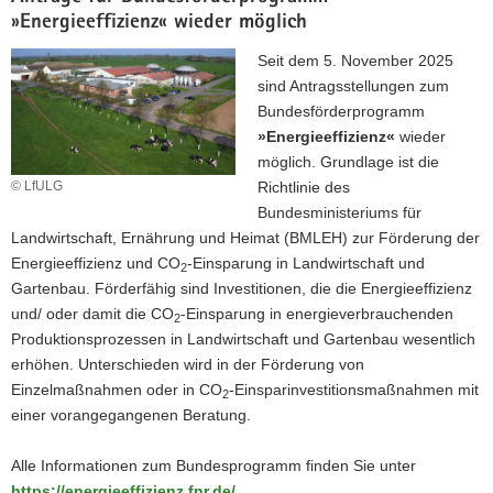
»Energieeffizienz« wieder möglich
a
v
Seit dem 5. November 2025
i
sind Antragsstellungen zum
g
Bundesförderprogramm
a
»Energieeffizienz«
wieder
t
möglich. Grundlage ist die
i
© LfULG
Richtlinie des
o
Bundesministeriums für
n
Landwirtschaft, Ernährung und Heimat (BMLEH) zur Förderung der
Energieeffizienz und CO
-Einsparung in Landwirtschaft und
2
Gartenbau. Förderfähig sind Investitionen, die die Energieeffizienz
und/ oder damit die CO
-Einsparung in energieverbrauchenden
2
Produktionsprozessen in Landwirtschaft und Gartenbau wesentlich
erhöhen. Unterschieden wird in der Förderung von
Einzelmaßnahmen oder in CO
-Einsparinvestitionsmaßnahmen mit
2
einer vorangegangenen Beratung.
Alle Informationen zum Bundesprogramm finden Sie unter
https://energieeffizienz.fnr.de/
.