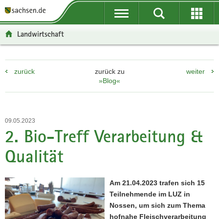
P
P
H
F
o
o
a
o
r
r
u
o
Landwirtschaft
t
t
p
t
a
a
t
e
l
l
i
r
zurück
zurück zu
weiter
ü
n
n
-
»Blog«
b
a
h
B
e
v
a
e
r
i
l
r
g
g
t
e
09.05.2023
r
a
i
2. Bio-Treff Verarbeitung &
e
t
c
Qualität
i
i
h
f
o
e
n
Am 21.04.2023 trafen sich 15
n
Teilnehmende im LUZ in
d
Nossen, um sich zum Thema
e
hofnahe Fleischverarbeitung
N