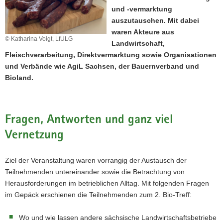
und -vermarktung
a
auszutauschen. Mit dabei
v
waren Akteure aus
i
© Katharina Voigt, LfULG
Landwirtschaft,
g
Fleischverarbeitung, Direktvermarktung sowie Organisationen
a
und Verbände wie AgiL Sachsen, der Bauernverband und
t
Bioland.
i
o
n
Fragen, Antworten und ganz viel
Vernetzung
Ziel der Veranstaltung waren vorrangig der Austausch der
Teilnehmenden untereinander sowie die Betrachtung von
Herausforderungen im betrieblichen Alltag. Mit folgenden Fragen
im Gepäck erschienen die Teilnehmenden zum 2. Bio-Treff:
Wo und wie lassen andere sächsische Landwirtschaftsbetriebe