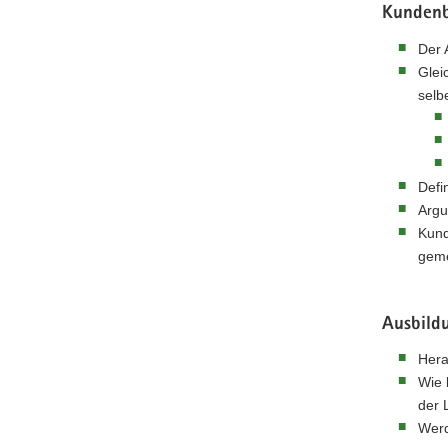
Kunden
Der 
Glei
selb
Defi
Argu
Kund
geme
Ausbild
Hera
Wie 
der 
Werd