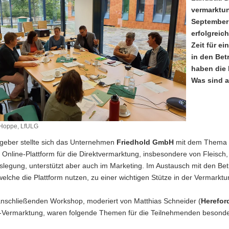
vermarktu
September 
erfolgreich
Zeit für e
in den Bet
haben die
Was sind a
 Hoppe, LfULG
sgeber stellte sich das Unternehmen
Friedhold GmbH
mit dem Thema »
e Online-Plattform für die Direktvermarktung, insbesondere von Fleisc
egung, unterstützt aber auch im Marketing. Im Austausch mit den Betr
welche die Plattform nutzen, zu einer wichtigen Stütze in der Vermarktu
anschließenden Workshop, moderiert von Matthias Schneider (
Herefor
-Vermarktung, waren folgende Themen für die Teilnehmenden besonder