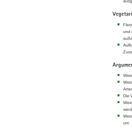
ausg
Vegetar
Flei
und 
auße
Aufb
Zusa
Argument
Weid
Weid
Arte
Die 
Weid
werd
Weid
um.