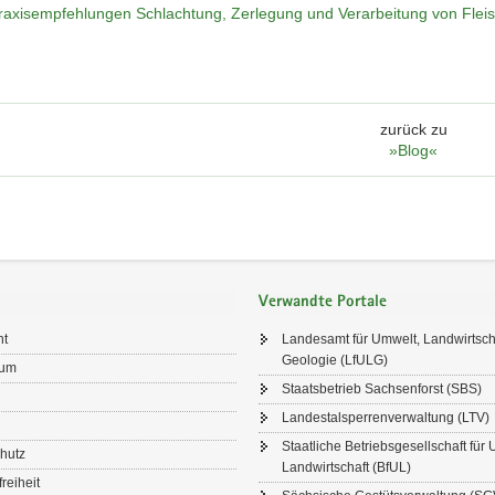
raxisempfehlungen Schlachtung, Zerlegung und Verarbeitung von Fleisc
zurück zu
»Blog«
Verwandte Portale
ht
Landesamt für Umwelt, Landwirtsch
Geologie (LfULG)
sum
Staatsbetrieb Sachsenforst (SBS)
Landestalsperrenverwaltung (LTV)
Staatliche Betriebsgesellschaft für
hutz
Landwirtschaft (BfUL)
freiheit