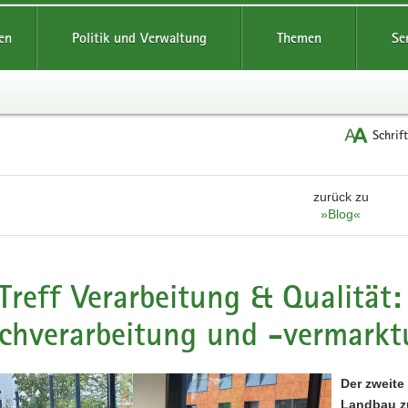
reifende
en
Politik und Verwaltung
Themen
Se
Schrif
zurück zu
»Blog«
Treff Verarbeitung & Qualität
schverarbeitung und -vermark
Der zweite
Landbau z