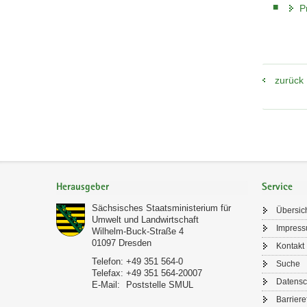
P
zurück
Footer-
Bereich
Herausgeber
Service
Sächsisches Staatsministerium für
Übersic
Umwelt und Landwirtschaft
Impres
Wilhelm-Buck-Straße 4
01097
Dresden
Kontakt
Telefon:
+49 351 564-0
Suche
Telefax:
+49 351 564-20007
Datensc
E-Mail:
Poststelle SMUL
Barriere