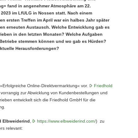
ng« fand in angenehmer Atmosphäre am 22.
2023 im LfULG in Nossen statt. Nach einem
en ersten Treffen im April war ein halbes Jahr später
inen erneuten Austausch. Welche Entwicklung gab es
rieben in den letzten Monaten? Welche Aufgaben
 Betriebe stemmen können und wo gab es Hürden?
ktuelle Herausforderungen?
Erfolgreiche Online-Direktvermarktung« vor.
Friedhold
h, vorrangig zur Abwicklung von Kundenbestellungen und
ieben entwickelt sich die Friedhold GmbH für die
ng.
d Elbweiderind
,
https://www.elbweiderind.com/
) zu
s relevant: