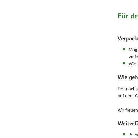
Für de
Verpack
Mögl
zu f
Wie 
Wie geh
Der nächst
auf dem G
Wir freue
Weiterf
V