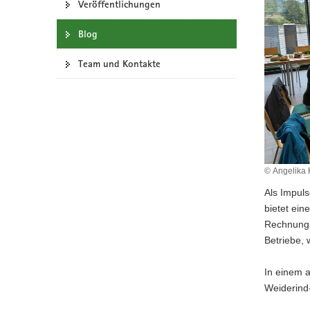
Veröffentlichungen
a
v
Blog
i
g
Team und Kontakte
a
t
i
o
n
© Angelika
Als Impul
bietet ein
Rechnungsl
Betriebe, 
In einem 
Weiderind