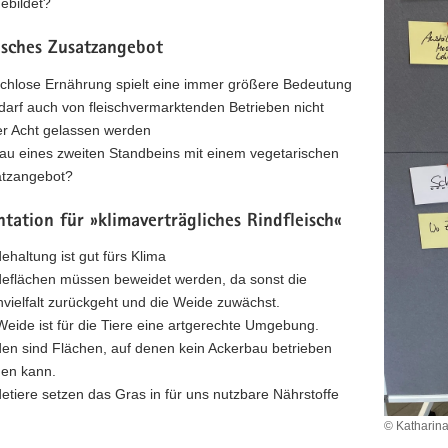
ebildet?
isches Zusatzangebot
schlose Ernährung spielt eine immer größere Bedeutung
darf auch von fleischvermarktenden Betrieben nicht
r Acht gelassen werden
au eines zweiten Standbeins mit einem vegetarischen
tzangebot?
ation für »klimaverträgliches Rindfleisch«
ehaltung ist gut fürs Klima
eflächen müssen beweidet werden, da sonst die
nvielfalt zurückgeht und die Weide zuwächst.
Weide ist für die Tiere eine artgerechte Umgebung.
en sind Flächen, auf denen kein Ackerbau betrieben
en kann.
etiere setzen das Gras in für uns nutzbare Nährstoffe
© Katharina