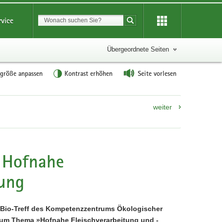
Suchbegriff
rvice
Suche starten
Übergeordnete Seiten
tgröße anpassen
Kontrast erhöhen
Seite vorlesen
weiter
: Hofnahe
tung
 Bio-Treff des Kompetenzzentrums Ökologischer
um Thema »Hofnahe Fleischverarbeitung und -