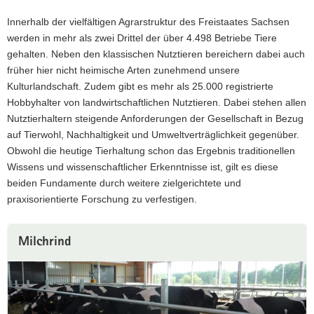
a
Innerhalb der vielfältigen Agrarstruktur des Freistaates Sachsen
v
werden in mehr als zwei Drittel der über 4.498 Betriebe Tiere
i
gehalten. Neben den klassischen Nutztieren bereichern dabei auch
g
früher hier nicht heimische Arten zunehmend unsere
a
Kulturlandschaft. Zudem gibt es mehr als 25.000 registrierte
t
Hobbyhalter von landwirtschaftlichen Nutztieren. Dabei stehen allen
i
Nutztierhaltern steigende Anforderungen der Gesellschaft in Bezug
o
auf Tierwohl, Nachhaltigkeit und Umweltverträglichkeit gegenüber.
n
Obwohl die heutige Tierhaltung schon das Ergebnis traditionellen
Wissens und wissenschaftlicher Erkenntnisse ist, gilt es diese
beiden Fundamente durch weitere zielgerichtete und
praxisorientierte Forschung zu verfestigen.
Milchrind