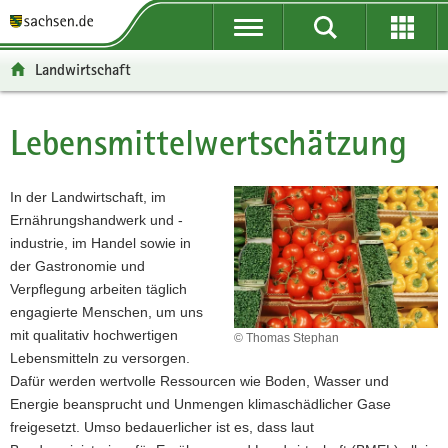
P
P
H
W
F
o
o
a
e
o
r
r
u
i
o
Landwirtschaft
t
t
p
t
t
a
a
t
e
e
l
l
i
r
r
Lebensmittelwertschätzung
Hauptinhalt
ü
n
n
e
-
b
a
h
I
B
e
v
a
n
e
In der Landwirtschaft, im
r
i
l
f
r
Ernährungshandwerk und -
g
g
t
o
e
industrie, im Handel sowie in
r
a
r
i
der Gastronomie und
e
t
m
c
Verpflegung arbeiten täglich
i
i
a
h
engagierte Menschen, um uns
f
o
t
mit qualitativ hochwertigen
© Thomas Stephan
e
n
i
Lebensmitteln zu versorgen.
n
o
Dafür werden wertvolle Ressourcen wie Boden, Wasser und
d
n
Energie beansprucht und Unmengen klimaschädlicher Gase
e
freigesetzt. Umso bedauerlicher ist es, dass laut
N