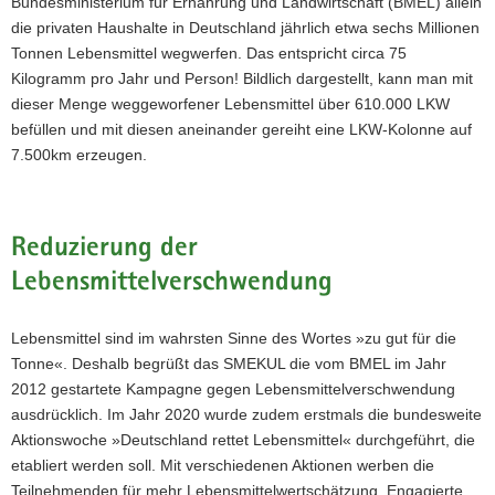
Bundesministerium für Ernährung und Landwirtschaft (BMEL) allein
a
die privaten Haushalte in Deutschland jährlich etwa sechs Millionen
v
Tonnen Lebensmittel wegwerfen. Das entspricht circa 75
i
Kilogramm pro Jahr und Person! Bildlich dargestellt, kann man mit
g
dieser Menge weggeworfener Lebensmittel über 610.000 LKW
a
befüllen und mit diesen aneinander gereiht eine LKW-Kolonne auf
t
7.500km erzeugen.
i
o
n
Reduzierung der
Lebensmittelverschwendung
Lebensmittel sind im wahrsten Sinne des Wortes »zu gut für die
Tonne«. Deshalb begrüßt das SMEKUL die vom BMEL im Jahr
2012 gestartete Kampagne gegen Lebensmittelverschwendung
ausdrücklich. Im Jahr 2020 wurde zudem erstmals die bundesweite
Aktionswoche »Deutschland rettet Lebensmittel« durchgeführt, die
etabliert werden soll. Mit verschiedenen Aktionen werben die
Teilnehmenden für mehr Lebensmittelwertschätzung. Engagierte