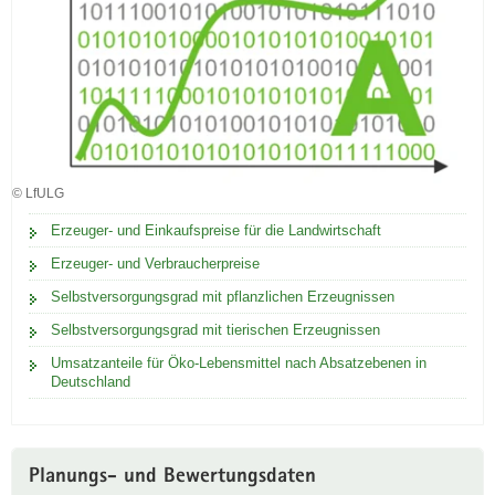
a
b
n
a
d
u
b
(
a
*
u
.
f
p
ü
© LfULG
d
r
f
Erzeuger- und Einkaufspreise für die Landwirtschaft
D
,
Erzeuger- und Verbraucherpreise
3
Selbstversorgungsgrad mit pflanzlichen Erzeugnissen
,
Selbstversorgungsgrad mit tierischen Erzeugnissen
5
Umsatzanteile für Öko-Lebensmittel nach Absatzebenen in
1
Deutschland
M
B
)
Planungs- und Bewertungsdaten