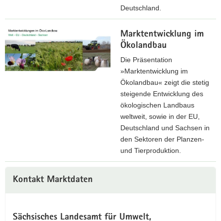
o
i
Deutschland.
n
o
A
e
n
Marktentwicklung im
k
l
e
Ökolandbau
t
l
l
u
e
Die Präsentation
l
e
n
»Marktentwicklung im
e
l
L
Ökolandbau« zeigt die stetig
n
l
a
steigende Entwicklung des
L
e
n
ökologischen Landbaus
a
E
d
weltweit, sowie in der EU,
n
r
b
Deutschland und Sachsen in
d
z
a
den Sektoren der Planzen-
b
e
u
und Tierproduktion.
a
u
f
M
u
g
ü
a
f
Kontakt Marktdaten
e
r
r
ü
r
S
k
r
p
N
t
S
r
/
Sächsisches Landesamt für Umwelt,