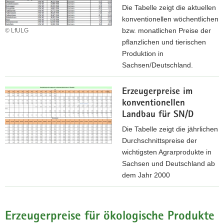
Die Tabelle zeigt die aktuellen
konventionellen wöchentlichen
bzw. monatlichen Preise der
© LfULG
pflanzlichen und tierischen
Produktion in
Sachsen/Deutschland.
A
Erzeugerpreise im
k
konventionellen
t
Landbau für SN/D
u
e
Die Tabelle zeigt die jährlichen
l
Durchschnittspreise der
l
wichtigsten Agrarprodukte in
e
Sachsen und Deutschland ab
E
dem Jahr 2000
r
E
z
r
e
z
Erzeugerpreise für ökologische Produkte
u