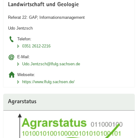
e
N
e
D
Landwirtschaft und Geologie
n
/
i
t
D
Referat 22: GAP, Informationsmanagement
s
w
e
Udo Jentzsch
i
i
c
Telefon:
m
k
0351 2612-2216
ö
l
k
E-Mail:
u
o
Udo.Jentzsch@lfulg.sachsen.de
n
l
g
Webseite:
o
i
https://www.lfulg.sachsen.de/
g
m
i
Ö
s
k
Agrarstatus
c
o
h
l
e
a
n
n
L
d