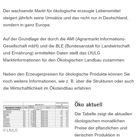
e
g
u
Der wachsende Markt für ökologische erzeugte Lebensmittel
e
g
steigert jährlich seine Umsätze und das nicht nur in Deutschland,
r
e
sondern in ganz Europa.
p
r
r
p
Auf der Grundlage der durch die AMI (Agrarmarkt Informations-
e
r
Gesellschaft mbH) und die BLE (Bundesanstalt für Landwirtschaft
i
e
und Ernährung) ermittelten Daten stellt das LfULG
s
i
Marktinformationen für den Ökologischen Landbau zusammen.
e
s
i
e
Neben den Erzeugerpreisen für ökologische Produkte können Sie
m
i
noch weitere Informationen, wie z. B. über die Strukturen oder auch
k
m
die Wirtschaftlichkeit im Ökolandbau erfahren.
o
k
n
o
v
Öko aktuell
n
e
v
Die Tabelle zeigt die aktuellen
n
e
ökologischen monatlichen
t
n
Preise der pflanzlichen und
© LfULG
i
t
tierischen Produktion in