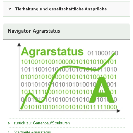
a
Tierhaltung und gesellschaftliche Ansprüche
v
i
g
Navigator Agrarstatus
a
t
i
o
n
zurück zu: Gartenbau/Strukturen
Startseite Agrarstatus