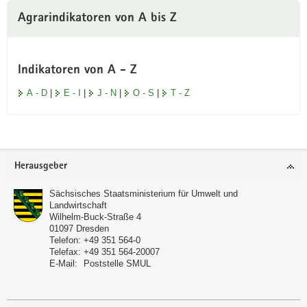
Agrarindikatoren von A bis Z
Indikatoren von A - Z
A - D
|
E - I
|
J - N
|
O - S
|
T - Z
Footer-
Herausgeber
Bereich
Sächsisches Staatsministerium für Umwelt und
Landwirtschaft
Wilhelm-Buck-Straße 4
01097
Dresden
Telefon:
+49 351 564-0
Telefax:
+49 351 564-20007
E-Mail:
Poststelle SMUL