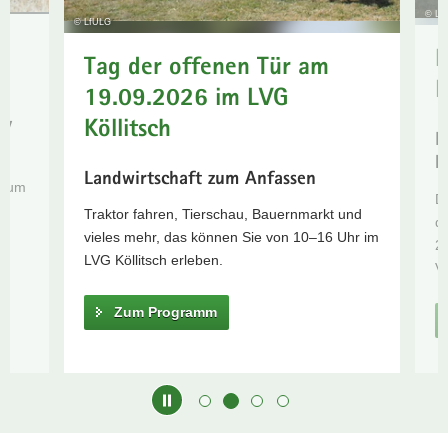
© Lf
Trockenheit
a
© LfULG
v
B
Tag der offenen Tür am
i
L
g
19.09.2026 im LVG
a
Köllitsch
PV
t
D
i
k
Landwirtschaft zum Anfassen
o
orum
Di
n
Traktor fahren, Tierschau, Bauernmarkt und
de
vieles mehr, das können Sie von 10–16 Uhr im
21
LVG Köllitsch erleben.
Ve
Zum Programm