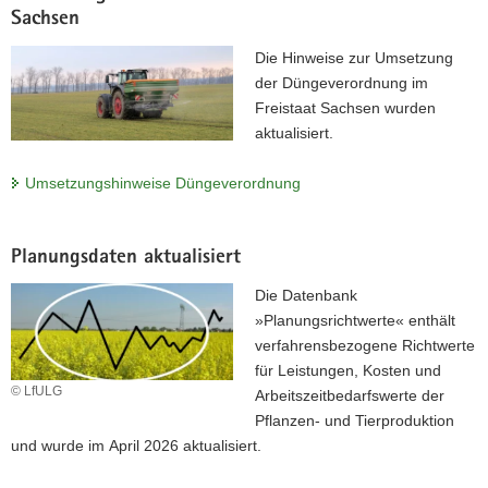
Tierhaltung
Sachsen
Seien Sie dabei beim nächsten Agri-PV Forum am
Die Hinweise zur Umsetzung
23.09.2026. Gemeinsam mit der Hochschule für Technik und
der Düngeverordnung im
Wirtschaft Dresden (HTWD) lädt das LfULG nach Köllitsch
Freistaat Sachsen wurden
ein. Jetzt anmelden!
aktualisiert.
Zum Programm
Umsetzungshinweise Düngeverordnung
Planungsdaten aktualisiert
Die Datenbank
»Planungsrichtwerte« enthält
verfahrensbezogene Richtwerte
für Leistungen, Kosten und
© LfULG
Arbeitszeitbedarfswerte der
Pflanzen- und Tierproduktion
und wurde im April 2026 aktualisiert.