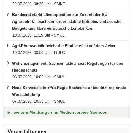
22.07.2026, 08:30 Uhr - SMKT
Bundesrat stärkt Länderposition zur Zukunft der EU-
Agrarpolitik – Sachsen fordert stabile Betriebe, verlässliche
Budgets und klare europäische Leitplanken
10.07.2026, 11:15 Uhr - SMUL
Agri-Photovoltaik belebt die Biodiversität auf dem Acker
10.07.2026, 08:00 Uhr - LfULG
Wolfsmanagement: Sachsen aktualisiert Regelungen für den
Herdenschutz
08.07.2026, 10:02 Uhr - SMUL
Neue Servicestelle »Pro-Regio Sachsen« unterstützt regionale
Wertschöpfung
Bundesmeisterschaft im
07.07.2026, 10:33 Uhr - SMUL
Leistungspflügen
weitere Meldungen im Medienservice Sachsen
Die besten Pflüger des Landes kommen nach
Köllitsch
Veranstaltungen