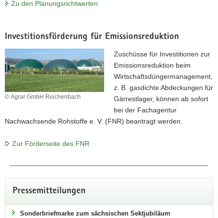
Zu den Planungsrichtwerten
Investitionsförderung für Emissionsreduktion
Zuschüsse für Investitionen zur
Emissionsreduktion beim
Tag der offenen Tür am 19.09.2026
Wirtschaftsdüngermanagement,
z. B. gasdichte Abdeckungen für
im LVG Köllitsch
© Agrar GmbH Reichenbach
Gärrestlager, können ab sofort
bei der Fachagentur
Landwirtschaft zum Anfassen
Nachwachsende Rohstoffe e. V. (FNR) beantragt werden.
Traktor fahren, Tierschau, Bauernmarkt und vieles mehr, das
Zur Förderseite des FNR
können Sie von 10–16 Uhr im LVG Köllitsch erleben.
Zum Programm
Pressemitteilungen
Sonderbriefmarke zum sächsischen Sektjubiläum