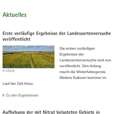
Hauptinhalt
Aktuelles
Erste vorläufige Ergebnisse der Landessortenversuche
veröffentlicht
Die ersten vorläufigen
Ergebnisse der
Landessortenversuche sind nun
veröffentlicht. Den Anfang
© LfULG
macht die Winterfuttergerste.
Weitere Kulturen kommen im
Lauf der Zeit hinzu.
Agri-Photovoltaik-Forum 2026 am
Zu den Ergebnissen
LVG Köllitsch
Zwischen Volt und Weide: Agri-PV in der
Aufhebung der mit Nitrat belasteten Gebiete in