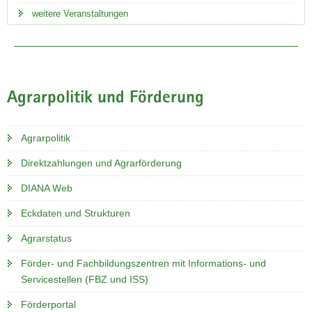
weitere Veranstaltungen
Trockenheit in Sachsen
Agrarpolitik und Förderung
Aktuelle Informationen zu Witterung und Klima, zum
Wasserhaushalt und zur Bodenbeschaffenheit finden Sie im
Agrarpolitik
Klimaportal Sachsen.
Direktzahlungen und Agrarförderung
Informationen zur Trockenheit
DIANA Web
Eckdaten und Strukturen
Agrarstatus
Förder- und Fachbildungszentren mit Informations- und
Servicestellen (FBZ und ISS)
Förderportal